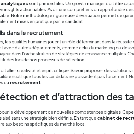
analytiques
sont primordiales. Un growth manager doit être cap
en insights actionnables. Avoir une compréhension approfondie de
nsable. Notre méthodologie rigoureuse d’évaluation permet de gar
lement mises en pratique par le candidat.
lls dans le recrutement
 les qualités humaines jouent un rôle déterminant dans la réussite
nt avec d’autres départements, comme celui du marketing ou des v
 majeur dans l’orchestration de stratégies de croissance multiples.
titudes lors de nos processus de sélection.
t allier créativité et esprit critique. Savoir proposer des solutions 
uilibre subtil que tous les candidats ne possèdent pas forcément. No
es du
recrutement
.
étection et d’attraction des t
e pour le développement de nouvelles compétences digitales. Cepend
 aisé sans une stratégie bien définie. En tant que
cabinet de recr
e aux besoins spécifiques du marché local.