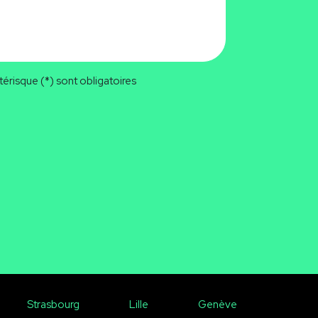
érisque (*) sont obligatoires
Strasbourg
Lille
Genève