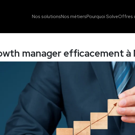
Nos solutions
Nos métiers
Pourquoi Solve
Offres 
owth manager efficacement à M