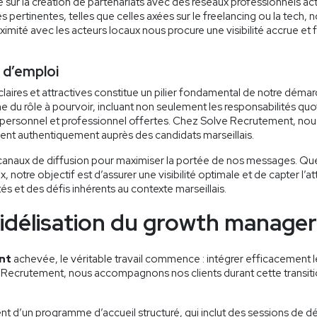
 sur la création de partenariats avec des réseaux professionnels acti
rtinentes, telles que celles axées sur le freelancing ou la tech, no
ximité avec les acteurs locaux nous procure une visibilité accrue et
 d’emploi
claires et attractives constitue un pilier fondamental de notre déma
u rôle à pourvoir, incluant non seulement les responsabilités quot
ersonnel et professionnel offertes. Chez Solve Recrutement, nou
ent authentiquement auprès des candidats marseillais.
rs canaux de diffusion pour maximiser la portée de nos messages. Que
, notre objectif est d’assurer une visibilité optimale et de capter l’a
ités et des défis inhérents au contexte marseillais.
fidélisation du growth manager
nt
achevée, le véritable travail commence : intégrer efficacement
e Recrutement, nous accompagnons nos clients durant cette transitio
 d’un programme d’accueil structuré, qui inclut des sessions de dé