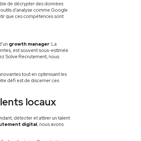
able de décrypter des données
s outils d’analyse comme Google
antir que ces compétences sont
 d’un
growth manager
. La
entes, est souvent sous-estimée.
 Chez Solve Recrutement, nous
innovantes tout en optimisant les
tre défi est de discerner ces
alents locaux
ant, détecter et attirer un talent
utement digital
, nous avons