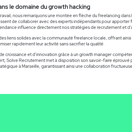
dans le domaine du growth hacking
travail, nous remarquons une montée en flèche du freelancing dans 
sent de collaborer avec des experts indépendants pour apporter flex
endance influence directement nos stratégies de recrutement et 
es liens solides avec la communauté freelance locale, offrant ainsi 
ser rapidement leur activité sans sacrifier la qualité.
e croissance et d’innovation grâce à un growth manager compétent
expert, Solve Recrutement met à disposition son savoir-faire éprou
tégique à Marseille, garantissant ainsi une collaboration fructueus
Nom
*