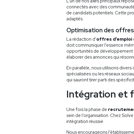
L’un de nos axes principaux repose
connectés avec des communautés pe
de candidats potentiels. Cette pro
adaptés.
Optimisation des offres
La rédaction d’
offres d’emploi
doit communiquer l’essence même d
opportunités de développement p
élaborer des annonces qui résonn
En parallèle, nous utilisons dive
spécialisées ou les réseaux sociaux
qui sauront tirer parti des spécific
Intégration et 
Une fois la phase de
recruteme
sein de l’organisation. Chez Solv
intégration réussie.
Nous encourageons l’établissement