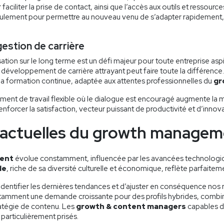
ciliter la prise de contact, ainsi que l’accès aux outils et ressource
eulement pour permettre au nouveau venu de s’adapter rapidement, 
 gestion de carrière
élisation sur le long terme est un défi majeur pour toute entreprise as
développement de carrière attrayant peut faire toute la différence.
à la formation continue, adaptée aux attentes professionnelles du
gr
ent de travail flexible où le dialogue est encouragé augmente la mo
à renforcer la satisfaction, vecteur puissant de productivité et d’innov
actuelles du growth manageme
ent
évolue constamment, influencée par les avancées technologi
le
, riche de sa diversité culturelle et économique, reflète parfaite
’identifier les dernières tendances et d’ajuster en conséquence n
tamment une demande croissante pour des profils hybrides, comb
ratégie de contenu. Les
growth & content managers
capables d
articulièrement prisés.