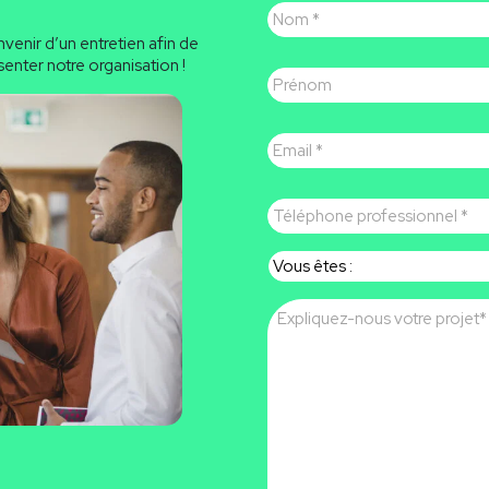
venir d’un entretien afin de
Prénom
enter notre organisation !
E-
mail
*
Téléphone
professionnel
*
Vous
êtes
Message
*